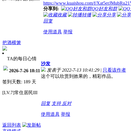
https://www.kuaishou.com/f/Xat5erJMubRu2
分享到:
QQ好友和群
收藏
转播
分享
回复
使用道具
举报
把酒横箫
TA的每日心情
沙发
发表于 2022-7-13 10:41:29
|
只看该作者
2026-7-26 18:11
这个可以欣赏到效果的，精彩作品。
签到天数: 189 天
[LV.7]常住居民III
回复
支持
反对
使用道具
举报
返回列表