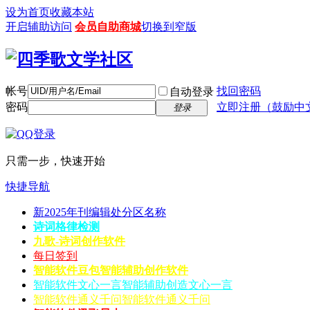
设为首页
收藏本站
开启辅助访问
会员自助商城
切换到窄版
帐号
找回密码
自动登录
密码
立即注册（鼓励中
登录
只需一步，快速开始
快捷导航
新2025年刊编辑处分区名称
诗词格律检测
九歌-诗词创作软件
每日签到
智能软件豆包
智能辅助创作软件
智能软件文心一言
智能辅助创造文心一言
智能软件通义千问
智能软件通义千问