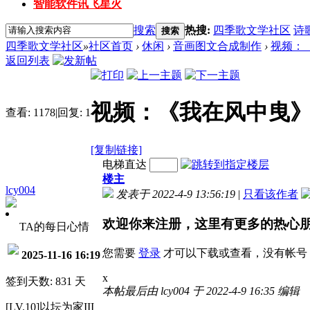
智能软件讯飞星火
搜索
热搜:
四季歌文学社区
诗
搜索
四季歌文学社区
»
社区首页
›
休闲
›
音画图文合成制作
›
视频：
返回列表
视频：《我在风中曳
查看:
1178
|
回复:
1
[复制链接]
电梯直达
楼主
lcy004
发表于 2022-4-9 13:56:19
|
只看该作者
欢迎你来注册，这里有更多的热心
TA的每日心情
您需要
登录
才可以下载或查看，没有帐号
2025-11-16 16:19
x
签到天数: 831 天
本帖最后由 lcy004 于 2022-4-9 16:35 编辑
[LV.10]以坛为家III