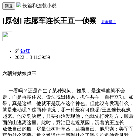
长篇和连载小说
回复
[原创] 志愿军连长王直一侦察
只看楼主
#
6
边江
2022-1-3 11:39:59
六朝鲜姑娘贞玉
一看吗？还是产生了某种疑问。如果，是这样他就不会
走，而是再搜住家。设法找出线索，抓住共军，自行立功。如
果，真是这样，他就不是现在这个神色。但他没有发现什么，
就是走动呢？这两种情况，哪一种最有可能呢?王直连长犹豫
起来。他立刻决定，只要乔治发现他，他就先打死对方，顺后
面的山逃离这里。此时，乔治已走近菜园，沉着的王连长
放低自己的脸，尽量让树叶草丛，遮挡自己。他思索：美军军
官为什么还要走近？难道他觉察到什么了吗？难道他看见我。