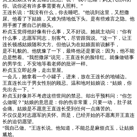
你。说你还有许多事需要有人照料。”
王连长说：“我没有什么，你去睡吧。”他说到这里，又想撒
尿。他看了下姑娘，又难为情地低下头。是有些难言之隐。他
用手擦了擦自己的额头。
朴贞玉觉得他好像有什么事，又不好说。她就主动问：“你有
什么事，志愿军同志，别客气，尽管跟我说。”这一下，让王
连长顿感姑娘随和大方。但他认为在姑娘面前说解手，
是不礼貌的。他犹豫了一下，最终他还是要说：因为，他不能
总是憋着。“我想撒尿”说完，王直连长的脸绯红。就像做错事
的男学生，不安地等着老师的批评一样。
朴贞玉立即起身，走出里屋。
一会儿，她拿着一个小罐子，进来，放在王连长的地铺边。
王直连长出于男女性别的顾忌。温和地对姑娘说：“姑娘，你
先出去一下。”
朴贞玉好像并不考虑这些世间的禁忌。却出乎预料问：“你怎
么做呢？”姑娘的意思是：你的伤非常重，只要一动，肚子就
会痛。姑娘是不愿意王直连长受到任何一点痛苦的。
不仅仅是对志愿军的关怀。而是，已经开始的不愿离开王直连
长的迫切愿望。
“我自己做。”王连长说。他知道，不能总是麻烦贞玉，让姑娘
尴尬。