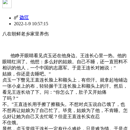
#
8
边江
2022-1-9 10:57:15
八在朝鲜老乡家里养伤
他睁开眼睛看见贞玉还在他身边。王连长心里一热。他的
眼睛红润了。他想：多么好的姑娘。自己不睡，还一直照料不
相识的他人，一个中国的志愿军。于是王连长对她说：“
姑娘，你还是去睡吧。“
贞玉一下瞥见王直连长脸上和额头上，有些汗。就拿起地铺边
一张小桌上的布，轻轻搌干王连长脸上和额头上的汗。然后，
看见王连长动了下。问：“你怎么了，肚子又开始痛
了吗？“
不。”王直连长用手擦了擦额头。不想对贞玉说自己饿了，也
不想再让姑娘为了自己忙了。毕竟，姑娘为了他，不肯睡。怎
么好让她为自己又去忙呢？但是王直连长实在忍
不住饿。
显然，贞玉觉得王连长一定有什么难处，只是难为情。于是贞