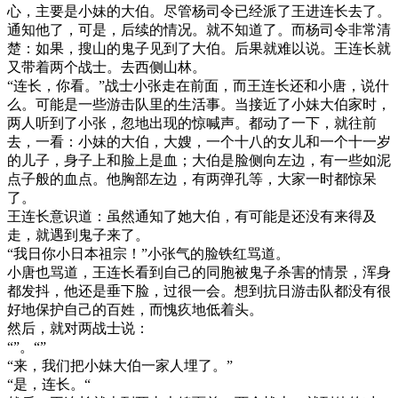
心，主要是小妹的大伯。尽管杨司令已经派了王进连长去了。
通知他了，可是，后续的情况。就不知道了。而杨司令非常清
楚：如果，搜山的鬼子见到了大伯。后果就难以说。王连长就
又带着两个战士。去西侧山林。
“连长，你看。”战士小张走在前面，而王连长还和小唐，说什
么。可能是一些游击队里的生活事。当接近了小妹大伯家时，
两人听到了小张，忽地出现的惊喊声。都动了一下，就往前
去，一看：小妹的大伯，大嫂，一个十八的女儿和一个十一岁
的儿子，身子上和脸上是血；大伯是脸侧向左边，有一些如泥
点子般的血点。他胸部左边，有两弹孔等，大家一时都惊呆
了。
王连长意识道：虽然通知了她大伯，有可能是还没有来得及
走，就遇到鬼子来了。
“我日你小日本祖宗！”小张气的脸铁红骂道。
小唐也骂道，王连长看到自己的同胞被鬼子杀害的情景，浑身
都发抖，他还是垂下脸，过很一会。想到抗日游击队都没有很
好地保护自己的百姓，而愧疚地低着头。
然后，就对两战士说：
“”。“”
“来，我们把小妹大伯一家人埋了。”
“是，连长。“