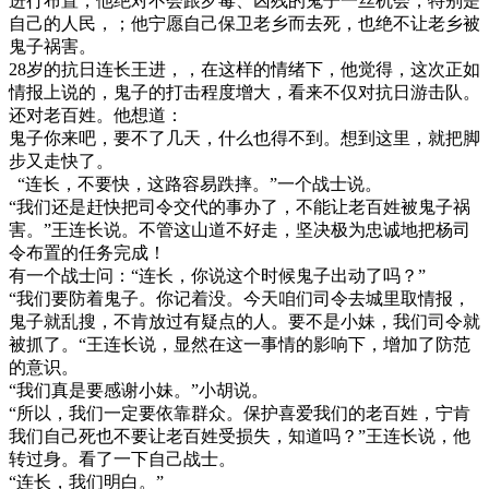
进行布置，他绝对不会跟歹毒、凶残的鬼子一丝机会，特别是
自己的人民，；他宁愿自己保卫老乡而去死，也绝不让老乡被
鬼子祸害。
28岁的抗日连长王进，，在这样的情绪下，他觉得，这次正如
情报上说的，鬼子的打击程度增大，看来不仅对抗日游击队。
还对老百姓。他想道：
鬼子你来吧，要不了几天，什么也得不到。想到这里，就把脚
步又走快了。
“连长，不要快，这路容易跌摔。”一个战士说。
“我们还是赶快把司令交代的事办了，不能让老百姓被鬼子祸
害。”王连长说。不管这山道不好走，坚决极为忠诚地把杨司
令布置的任务完成！
有一个战士问：“连长，你说这个时候鬼子出动了吗？”
“我们要防着鬼子。你记着没。今天咱们司令去城里取情报，
鬼子就乱搜，不肯放过有疑点的人。要不是小妹，我们司令就
被抓了。“王连长说，显然在这一事情的影响下，增加了防范
的意识。
“我们真是要感谢小妹。”小胡说。
“所以，我们一定要依靠群众。保护喜爱我们的老百姓，宁肯
我们自己死也不要让老百姓受损失，知道吗？”王连长说，他
转过身。看了一下自己战士。
“连长，我们明白。”