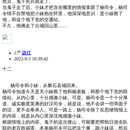
然后，鬼子宪兵就走了。
当鬼子走了后。小妹才把含在嘴里的情报拿跟了杨司令，杨司
令情不自禁地把小妹抱在怀里，他深深地意识：是小妹救了
他，和这个地下党的交通站。
不久，他俩走了出城回山里……
#
17
边江
2022-9-5 16:39:42
十二
杨司令和小妹，从磐石县城回来。
杨司令知道今天是关小妹救了他和杨老板，和那个地下党的联
络站。从内心里，十分感激小妹。可是。杨司令是一个十分厚
道、诚实极度英勇的好汉司令，就是说，他不会讲一些乖面子
的话，更不会奉承人。可是一路上，杨司令除了在思绪情报上
的内容，就是从内心里深沈地感激小妹。
根据情报上的内容。鬼子的这次搜山，可能要把帮助日游击队
联的老百姓祸害。本来杨司令可以把这个事，跟小妹说，然后