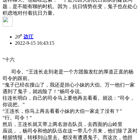
题，是不能有聊的时机。因为，抗日情势在变，鬼子也在处心
积虑地对付着抗日力量。
#
20
边江
2022-9-15 16:43:15
“十六
司令。”王连长走到老是一个方团脸发红的厚道正直的杨
司令的跟前。
“鬼子已经在搜山了，我还是担心小妹的大伯。万一他们一家
遇到了鬼子，就凶险了！“杨司令说。
往连长明白，自己的司令马上要他再去看看。就说：”司令，
你说把。”
“王连长，你马上再去看看小妹的大伯一家走了没有？”
“行。司令！“
然后，王连长就又带上两名游击队员，去西面的山岭里
虽说，，杨司令和他的队伍在这一带几个月来，他们除了及时
根据情报，转移到山里去。都没有遭遇鬼子。而这次，他担