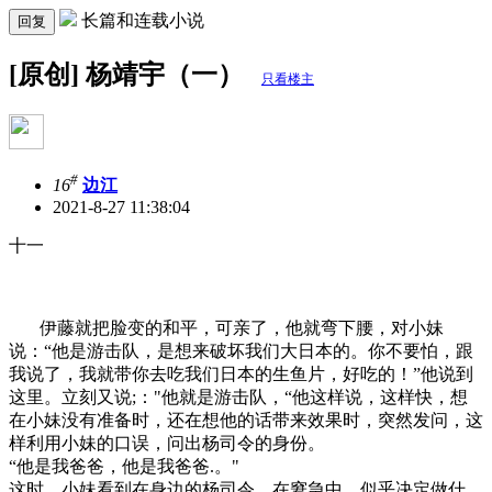
长篇和连载小说
回复
[原创] 杨靖宇（一）
只看楼主
#
16
边江
2021-8-27 11:38:04
十一
伊藤就把脸变的和平，可亲了，他就弯下腰，对小妹
说：“他是游击队，是想来破坏我们大日本的。你不要怕，跟
我说了，我就带你去吃我们日本的生鱼片，好吃的！”他说到
这里。立刻又说;："他就是游击队，“他这样说，这样快，想
在小妹没有准备时，还在想他的话带来效果时，突然发问，这
样利用小妹的口误，问出杨司令的身份。
“他是我爸爸，他是我爸爸.。"
这时，小妹看到在身边的杨司令，在窘急中，似乎决定做什