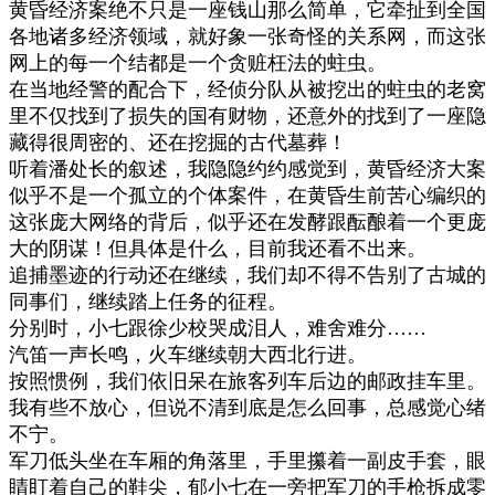
黄昏经济案绝不只是一座钱山那么简单，它牵扯到全国
各地诸多经济领域，就好象一张奇怪的关系网，而这张
网上的每一个结都是一个贪赃枉法的蛀虫。
在当地经警的配合下，经侦分队从被挖出的蛀虫的老窝
里不仅找到了损失的国有财物，还意外的找到了一座隐
藏得很周密的、还在挖掘的古代墓葬！
听着潘处长的叙述，我隐隐约约感觉到，黄昏经济大案
似乎不是一个孤立的个体案件，在黄昏生前苦心编织的
这张庞大网络的背后，似乎还在发酵跟酝酿着一个更庞
大的阴谋！但具体是什么，目前我还看不出来。
追捕墨迹的行动还在继续，我们却不得不告别了古城的
同事们，继续踏上任务的征程。
分别时，小七跟徐少校哭成泪人，难舍难分……
汽笛一声长鸣，火车继续朝大西北行进。
按照惯例，我们依旧呆在旅客列车后边的邮政挂车里。
我有些不放心，但说不清到底是怎么回事，总感觉心绪
不宁。
军刀低头坐在车厢的角落里，手里攥着一副皮手套，眼
睛盯着自己的鞋尖，郁小七在一旁把军刀的手枪拆成零