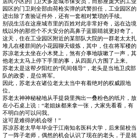
居民小区的门卫大多是城市保安员，而那座庞大的工业
园区的门卫则全部由荷枪实弹的武警担任，工业园区的
进出除了查验证件外，还有一套相对繁琐的手续。
别说生活在这座城市里的百姓对此非常好奇，远在边境
线以外的那些个不大安分的高鼻子蓝眼睛就更好奇了。
这天，住在工业园区附近的某部队大院的一群老太太扎
堆儿在楼群间的小花园聊天锻炼，其中，住在将军楼的
苏凉老太太坐在小木凳上，煞有介事地咳嗽了一声，其
他老太太马上停下手里的事，从四面八方围了上来。
苏老太是这帮夕阳红的“民间领导”，老头是当地卫戍部
队的政委，是位将军。
因此，苏老太在诸位老太太当中有着绝对的权威跟地
位。
苏老太神神秘秘地从手提袋里掏出一叠粉色的纸片，放
在小石桌上说：“老姐妹都来拿一张，大家先看看，有
不明白的可以问我。
这可是难得的机会呀！”
苏凉苏老太早年毕业于江南知名医科大学，后来留校当
了一阵子老师，偶然的机会认识了现在的老头，于是就