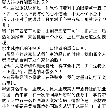
疑人很少有能蒙混过关的。
卓九曾经跟我说起过，如果你盯着对手的眼睛就一直盯
下去，你的眼神要与你的心相连通，不慌不忙不急不
躁，盯死对手的眼睛，只要对手心里有鬼，那就没个跑
儿！
我们过了四节车厢后，来到第五节车厢时，正赶上一场
热闹的尾声：乘警抓着一个小贼，正往车厢通道这边拽
呢。
那小贼挣吧的还挺凶，一口地道的重庆口音。
当乘警拖着这家伙从我们身边经过的时候，我们四个人
都清楚的看到了这个家伙的脸！
尼玛！真是踏破铁鞋无觅处，得来全不费工夫！这特么
不正是那个叫墨迹的坏蛋么？！
在向乘警亮明身份后，在乘警室，我们对墨迹进行了突
击审讯。
墨迹真名李睿，重庆人，原为重庆某大型旅行社的职业
导游，两年前，在一次陪同海外游客的任务中，李睿带
的团队中有一名外国游客突发疾病，情况危急，身材瘦
小的李睿硬是背着那位外国游客从近千米高的山上走下