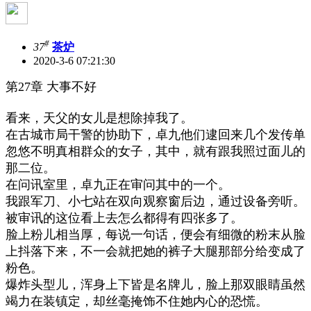
#
37
茶炉
2020-3-6 07:21:30
第27章 大事不好
看来，天父的女儿是想除掉我了。
在古城市局干警的协助下，卓九他们逮回来几个发传单
忽悠不明真相群众的女子，其中，就有跟我照过面儿的
那二位。
在问讯室里，卓九正在审问其中的一个。
我跟军刀、小七站在双向观察窗后边，通过设备旁听。
被审讯的这位看上去怎么都得有四张多了。
脸上粉儿相当厚，每说一句话，便会有细微的粉末从脸
上抖落下来，不一会就把她的裤子大腿那部分给变成了
粉色。
爆炸头型儿，浑身上下皆是名牌儿，脸上那双眼睛虽然
竭力在装镇定，却丝毫掩饰不住她内心的恐慌。