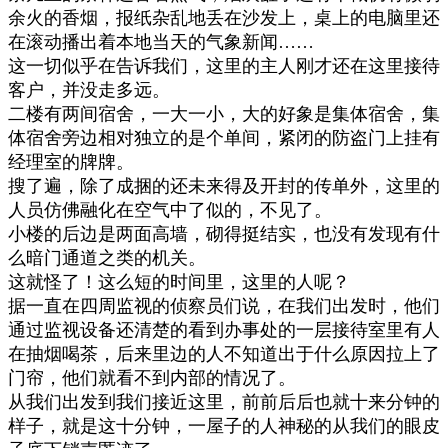
余火的香烟，报纸杂乱地丢在沙发上，桌上的电脑里还
在滚动播出着本地当天的气象新闻……
这一切似乎在告诉我们，这里的主人刚才还在这里接待
客户，并没走多远。
二楼有两间宿舍，一大一小，大的好象是集体宿舍，集
体宿舍旁边相对独立的是个单间，紧闭的防盗门上挂有
经理室的牌牌。
搜了遍，除了成捆的还未来得及开封的传单外，这里的
人员仿佛融化在空气中了似的，不见了。
小楼的后边是两面高墙，砌得挺结实，也没有发现有什
么暗门通道之类的机关。
这就怪了！这么短的时间里，这里的人呢？
据一直在四周监视的侦察员们说，在我们出发时，他们
通过监视设备还清楚的看到办事处的一层接待室里有人
在抽烟喝茶，后来里边的人不知道出于什么原因拉上了
门帘，他们就看不到内部的情况了。
从我们出发到我们接近这里，前前后后也就十来分钟的
样子，就是这十分钟，一屋子的人神秘的从我们的眼皮