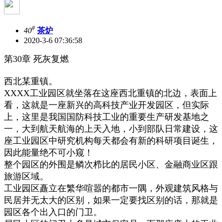
#
40
茶炉
2020-3-6 07:36:58
第30章 死灰复燃
西北某重镇。
XXXX工业园区就坐落在这座西北重镇的北边，表面上
看，这就是一座新兴的高科技产业开发园区，但实际
上，这里是我国国防科技工业的重要生产研发基地之
一，大到航天航海的上天入地，小到部队日常建设，这
座工业园区中研究机构每天都会有新的科研项目诞生，
因此能量绝不可小窥！
整个园区的外围是鳞次栉比的居民小区、金融商业区跟
旅游区域。
工业园区矗立在繁华喧嚣的都市一隅，外观建筑风格与
民居并无太大的区别，如果一定要找区别的话，那就是
园区各个出入口的门卫。