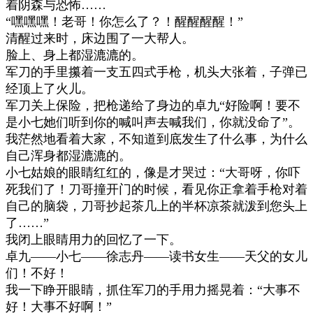
着阴森与恐怖……
“嘿嘿嘿！老哥！你怎么了？！醒醒醒醒！”
清醒过来时，床边围了一大帮人。
脸上、身上都湿漉漉的。
军刀的手里攥着一支五四式手枪，机头大张着，子弹已
经顶上了火儿。
军刀关上保险，把枪递给了身边的卓九“好险啊！要不
是小七她们听到你的喊叫声去喊我们，你就没命了”。
我茫然地看着大家，不知道到底发生了什么事，为什么
自己浑身都湿漉漉的。
小七姑娘的眼睛红红的，像是才哭过：“大哥呀，你吓
死我们了！刀哥撞开门的时候，看见你正拿着手枪对着
自己的脑袋，刀哥抄起茶几上的半杯凉茶就泼到您头上
了……”
我闭上眼睛用力的回忆了一下。
卓九——小七——徐志丹——读书女生——天父的女儿
们！不好！
我一下睁开眼睛，抓住军刀的手用力摇晃着：“大事不
好！大事不好啊！”