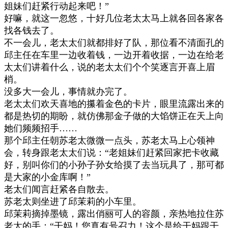
姐妹们赶紧行动起来吧！”
好嘛，就这一忽悠，十好几位老太太马上就各回各家各
找各钱去了。
不一会儿，老太太们就都排好了队，那位看不清面孔的
邱主任在车里一边收着钱，一边开着收据，一边在给老
太太们讲着什么，说的老太太们个个笑逐言开喜上眉
梢。
没多大一会儿，事情就办完了。
老太太们欢天喜地的攥着金色的卡片，眼里流露出来的
都是热切的期盼，就仿佛那金子做的大馅饼正在天上向
她们频频招手……
那个邱主任朝苏老太微微一点头，苏老太马上心领神
会，转身跟老太太们说：“老姐妹们赶紧回家把卡收藏
好，别叫你们的小孙子孙女给摸了去当玩具了，那可都
是大家的小金库啊！”
老太们闻言赶紧各自散去。
苏老太则坐进了邱茉莉的小车里。
邱茉莉摘掉墨镜，露出俏丽可人的容颜，亲热地拉住苏
老太的手：“干妈！您真有号召力！这个是给干妈跟干