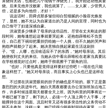
算烧得太凶，也都把几个现钱干净烧光了。我开始还劝他莫要
烧。后来见他并没败家，我也就算了。……女人家，少管男人
些，还是多为向他些，才好！"
说这话时，田舜贞那多皱但却白皙细腻的小脸容光焕发
了，显然，她不光认为自家道出的乃是人间的至理，同时也为
自己恪守了妇道深感自豪。
洪淑贤多少继承了母亲的这些品性。尽管在丈夫刚走的那
段时间，她每逢想起这事就要哭起来，还抱怨薛唯松不负责
任，自己惹下祸却把重担扔给她一个人挑，但不久她的哭声和
抱怨声就都少了起来。她决意独自挑起家庭生活这副担
子。"哎，人哪，也没啥适应不了的东西，"她对母亲说。其后
她便收到丈夫的来信。当她从信中看出薛唯松在老家当真要比
在学校感觉好过点时，她终于彻底擦干了眼角的泪。
"也好，只要他真是觉得这样要好过些吧！─现在也只能
象这样想了。"她又对母亲说，而且事实上心头也已是这样在
想。
不过摆在洪淑贤眼前的担子的确也是不轻的。眼下正是轰
轰烈烈的大跃进年代。她白天黑夜都要去办公室加班加点地工
作，许多时候连星期天都要全天上班。因为科里的同事将近一
半都已被下放了，剩下的人，必须一个人顶上两个人干事，才
能撑持住这个局面。况且时常又还有很多突击性的义务劳动不
能不去参加。这样一来，她已经很少能有时间待在家里。一旦