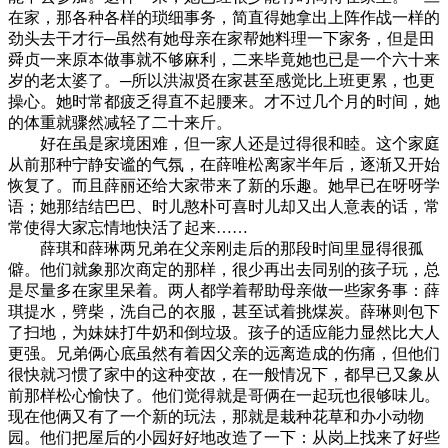
在家，那各种各样的琐细事务，简直得她拿出上阵作战一样的
劲头去干才行─虽然有她母亲在家帮她料理一下家务，但是田
舜贞一来原本做事就不够麻利，二来毕竟她也已是一个六十来
岁的老太婆了。─所以洪淑贤在家甚至感觉比上班更累，也更
操心。她时常都疲乏得直不起腰来。才不过几个月的时间，她
的体重就骤然减轻了二十来斤。
好在虽是家境困难，但一家人还是过得很和睦。这个家庭
从前那种宁静安谧的气氛，在薛唯松离家半年后，逐渐又开始
恢复了。而且薛丽还给大家带来了新的乐趣。她早已在呀呀学
语；她那结结巴巴、时儿憨朴可喜时儿却又出人意表的话，常
常使得大家忘情地快活了起来……
薛琪和薛琳两兄弟在父亲刚走后的那段时间里显得很孤
僻。他们就象那次商定的那样，很少再出去同别的孩子玩，总
是尽量多在家里呆着。两人都学着帮助母亲做一些家务事：薛
琪提水，劈柴，洗自己的衣服，甚至试着挑煤炭。薛琳则包下
了扫地，为妹妹打牛奶和倒垃圾。孩子的适应能力显然比大人
更强。兄弟俩心底虽然有着因父亲的远离造成的伤痛，但他们
很快就习惯了家中的这种变故，在一般情况下，都早已又象从
前那样松心愉快了。他们觉得就是哥俩在一起玩也很够味儿。
现在他俩又有了一个新的玩法，那就是栽种花草和办小动物
园。他们把屋后的小园好好地改造了一下：从岗上找来了好些