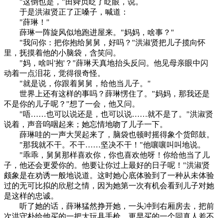
"这倒也是，"田舜贞眨了眨眼，说。
于是洪淑贤正了正嗓子，喊道：
"薛琳！"
薛琳一阵旋风似地跑进屋来。"妈妈，啥事？"
"我问你：把你抱给舅舅，好吗？"洪淑贤把儿子揽向怀
里，抚摸着他的小脑袋，含笑问。
"妈，啥叫'抱'？"薛琳天真地抬头反问。他见母亲眼中闪
动着一点泪花，觉得很奇怪。
"就是说，你跟着舅舅，给他当儿子。"
世界上还有这样的事吗？薛琳愣住了。"妈妈，那我还是
不是你的儿子呢？"想了一会，他又问。
"唔……也可以说还是，也可以说……就不是了。"洪淑贤
说着，声音呜咽起来；她忘情地吻了儿子一下。
薛琳哇的一声大哭起来了，脑袋也顿时摇得象个货郎鼓。
"那我就不干。不干……坚决不干！"他嚷嚷叫叫地说。
"乖乖，舅舅那样喜欢你，你也喜欢他呀！你给他当了儿
子，他还会更爱你的。他要让你过上最好的日子呢！"洪淑贤
颇象是在劝诱一般地说道。这时她心底体验到了一种从未体验
过的无可比拟的欣慰之情，因为她第一次有机会看到儿子对她
是这样的忠诚。
听了她的话，薛琳猛然挣开她，一头冲到右厢房去，把前
次洪守朴给他买的一把大玩具手枪、更早买的一个同真人差不