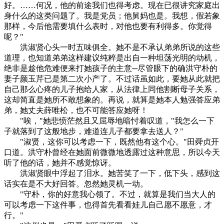
好。……何况，他的前途我们也得考虑。现在已很讲究家庭出
身什么的这类问题了。我是党员；他舅妈也是。我想，假若象
那样，今后他需要填什么表时，对他也要有利得多。你觉得
呢？"
洪淑贤心头一时五味俱全。她不是不承认弟弟所说的这些
道理，也知道弟弟这样建议纯粹是出自一种坦荡光明的动机，
绝非是趁他危难便来打她孩子的主意─尽管眼下的确洪守朴的
妻子颜玉芹已是第二次小产了。不过话虽如此，要她从此就把
自己那么心疼的儿子抱给人家，从法律上同他割断母子关系，
这却简直是她所不敢想象的。再说，就算是她本人勉强答应弟
弟，她丈夫薛唯松，也不可能答应她呀！
"唉，"她悲愤茫然且又屈辱地暗忖着叹道，"我怎么一下
子就落到了这般地步，难道连儿子都要拿去送人？"
"淑贤，这你可以考虑一下，既然他有这个心。"田舜贞开
口道。洪守朴曾经在她面前微微地透露过这种意思，所以今天
听了他的话，她并不感觉惊讶。
洪淑贤眼中浮起了泪水。她苦笑了一下，低下头，感到这
话实在是不大好回答。忽然她灵机一动。
"守朴，你的好意我心领了。不过，就算是我们当大人的
可以考虑一下这件事，也得首先看看娃儿自己愿不愿意，才
行。"