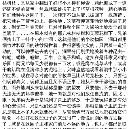
枯树枝，又从家中翻出了好些小木棒和绳索，藉此编成了一道
还满不错的篱笆。然后就四处搜罗上了些草根花种，精心地将
它们栽种在这园子里。一次薛琪不知从哪儿拔回了一株薄荷，
把它栽在了篱笆边上。很快地，这薄荷便蓬蓬勃勃地发展了起
来，到第三年春天时，居然就将整个园子边缘的土坡坎全都覆
盖满了。……在原本就有的那几株柑桔树和芙蓉花树下，兄弟
俩掏出了一排小小的土洞，这就是他们的小动物园：洞口都用
细竹片和废旧的铁纱窗拦着，拦得密密实实的，只留着一道活
动的、可以伸手进去的小门。洞里分门别类地关着各种昆虫─
蚱蜢、蟋蟀、螳螂、天牛、金龟子和蝉。这实在是薛家兄弟的
乐园！两兄弟每天少说都有三五次，或是蹲在花草丛中，或者
干脆趴跪在湿润津凉的泥地上，兴味盎然地观看着洞中那小小
的世界。现在母亲对他们的管教早已比从前宽松多了。只要他
们玩得高兴，玩得正当且又不误正事，她从不来干涉他们的自
由。而外婆则从来就堪称是他们的盟友：只要他们不去干那种
无法无天的坏事傻事，她一向就是对他们放任自流的。因此，
眼下兄弟俩无异于是得到了真正的解放，于是便玩得更加有劲
和心安理得。只是他们还是有一桩憾事，那就是园子里的虫子
总是喂上不多几天就要死掉，尽管他俩想方设法地都在给它们
喂食。不过好在这些虫子的来源很广，慢说到别的地方去捉
了，就是在这园子里和家门前后不远的地方，也几乎都已是取