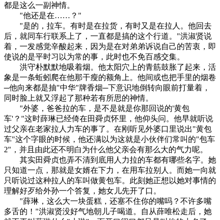
都是这么一副神情。
"他还是在……？"
"是的，拉车。有时是在拉货，有时又是在拉人。他回去
后，就同车行联系上了，一直都是搞的这个行道。"洪淑贤说
着，一发感觉辛酸起来，因为是在对弟弟诉说自己的苦衷，即
使说的是平时习以为常的事，此时也不免百感交集。
洪守朴默默地吸着烟。他太阳穴上的青筋鼓胀了起来，活
象是一条蚯蚓爬在他那干瘦的额角上。他间或也把手里的烟卷
─他向来都是抽"中华"牌香烟─下意识地倒转向眼前打量着，
同时脸上就又浮起了那种若有所思的神情。
"外婆，爸爸拉的车，是不是就是你那回说的'黄包
车'？"这时薛琳已经倚在田舜贞怀里，他仰头问。他早就听说
过父亲在老家拉人力车的事了。在刚听见外婆口里说出"黄包
车"这个字眼的时候，他还满以为这就是小伙伴们常叫的"包车
2"，并且由此还不明白为什么他父亲会有那么大的气力呢。
其实田舜贞也弄不清到底用人力拉的车都有哪些名字。她
只知道一点，那就是女婿在下力，在用车拉别人。而她一向就
只听说过这种拉人的车叫做黄包车。此刻她正想以她对事情的
理解好歹给外孙一个答复，她女儿先开了口。
"薛琳，这么大一块蛋糕，还塞不住你的嘴吗？不许多嘴
多舌的！"洪淑贤没好气地朝儿子喝道。自从薛唯松走后，她