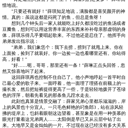
惜地说。
"只要还有就好！"薛琪知足地说，满脸都是喜笑颜开的神
情。真的：虽说这都是闷死了的鱼，但总是鱼呀！
想到几个钟头后一家人就能吃上好久都没吃过的鱼汤或者
豆瓣鱼，想到可以用这营养丰富的东西来补补母亲那虚弱的身
体，薛琪乐得几乎要唱起歌来。不过他还是忍住了。他挥手向
弟弟发出指示说：
"弟弟，我们象恁个：我下去捞，捞到了就甩上来。你在
上面捡，捡到了就装好。你一边捡一边也看哪里还有。你站得
高，好看！"
"好……呃，哥哥，那里还有一条！"薛琳正点头回答，忽
然又惊喜地叫了起来。
这回薛琪再也控制不住自己了。他小声地哼起一首平时自
己最心爱的歌子来。一面哼着，他一面理了理搭在前额上的一
撮长发，然后把短裤提得更高了一些，于是轻轻地拨开了苍绿
色的浮萍，朝着先看见的那条鱼儿蹚水走去。
此刻也真算是情景交融了：薛家兄弟心里都乐滋滋的，岸
上的风景也十分宜人。一只毛色鲜艳的叼鱼郎3，站在凉风轻
拂的堤岸上，乜斜着眼朝这边望着，甚至象是在用一种羡慕的
眼光打量着这兄弟两人……太阳倒是早已又从云层中钻了出
来。大地早又是金灿灿的一片。不过现在这已经没有多大关系