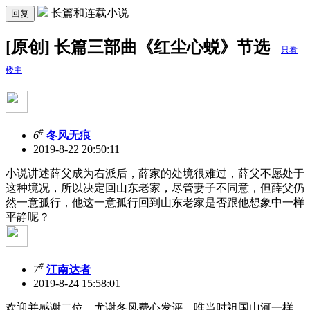
长篇和连载小说
回复
[原创] 长篇三部曲《红尘心蜕》节选
只看
楼主
#
6
冬风无痕
2019-8-22 20:50:11
小说讲述薛父成为右派后，薛家的处境很难过，薛父不愿处于
这种境况，所以决定回山东老家，尽管妻子不同意，但薛父仍
然一意孤行，他这一意孤行回到山东老家是否跟他想象中一样
平静呢？
#
7
江南达者
2019-8-24 15:58:01
欢迎并感谢二位。尤谢冬风费心发评。唯当时祖国山河一样