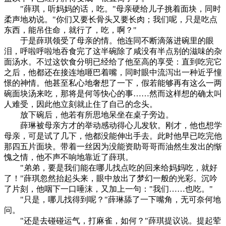
"薛琪，听妈妈的话，吃。"母亲硬给儿子挑着面块，同时
柔声地劝说。"你们又要长骨头又要长肉；我们呢，只是吃点
东西，能吊住命，就行了，吃，啊？"
于是薛琪领受了母亲的情。他连同不断滴落进碗里的眼
泪，呼啦呼啦地吞食完了这半碗除了咸没有半点别的滋味的杂
面汤水。不过这饮食分明已经给了他至高的享受：直到吃完它
之后，他都还在接连地咂巴着嘴，同时眼中流泻出一种近乎憧
憬的神情。他甚至私心地奢想了一下，假若能够再有这么一两
碗面块汤来吃，那将是何等快心的事……然而这样想的确太叫
人难受，因此他立刻就止住了自己的念头。
放下碗后，他若有所思地呆坐在桌子旁边。
薛琳被母亲方才的举动感动得心儿发软。刚才，他也想学
母亲，可是试了几下，他都没能伸出手去。此时他早已吃完他
那四五片面块。带着一丝因为没能资助哥哥而油然生发出的惭
愧之情，他不声不响地靠近了薛琪。
"弟弟，要是我们能在哪儿找点吃的回来给妈妈吃，就好
了！"薛琪忽然抬起头来，眼中放出了梦幻一般的光彩。沉吟
了片刻，他咽下一口唾沫，又加上一句："我们……也吃。"
"只是，哪儿找得到呢？"薛琳舔了一下嘴角，无可奈何地
问。
"还是去碰碰运气，打麻雀，如何？"薛琪提议说。提起荤