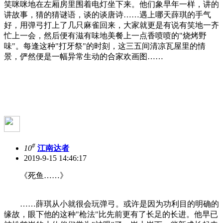
笑咪咪地在左厢房里围着电灯坐下来。他们象早年一样，讲的
讲故事，猜的猜谜语，谈的谈唐诗……遇上哪天薛琪的手气
好，用弹弓打上了几只麻雀回来，大家就更是有说有笑地一齐
忙上一会，然后便有滋有味地美餐上一点香喷喷的"烧烤野
味"。每逢这种"打牙祭"的时刻，这三五间清凉瓦屋里的情
景，俨然便是一幅异常生动的合家欢画图……
#
10
江南达者
2019-9-15 14:46:17
《死鱼……》
……薛琪从小就很会玩弹弓。或许是因为功利目的明确的
缘故，眼下他的这种"枪法"比先前更有了长足的长进。他早已