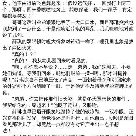
食，他不由得眉飞色舞起来："假设运气好，一回就打上两三
个，那呀，回来香喷喷地烤上─我敢保证：我们一家子，肯定
嘴都要笑裂！"
哥哥这话叫弟弟狠狠地吞了一大口口水。而且薛琳突然也
联想到了一点什么，于是他凑近薛琪的耳朵，叽叽喳喳地对他
说了几句。
薛琪的双眼顿时瞪大得象对铃铛一样了，瞳孔里也象是拨
出了两团火来。
"真的！？"
"真的！─我从幼儿园回来时看见的。"
"嗨，那你都不早说？……走，弟弟，我们这就去。不要
她们知道。等我们回来，朝她们眼前一摆─嘿，那才叫提神
呢！"薛琪惊喜不已地压低了声音，一面朝着母亲和刚回家来
的外婆那个方向斜瞟了一眼。于是他迫不及待地就脱着脚上的
鞋。
"弟弟，你去把你那件旧长衫，就是冬天罩棉袄的那件，
我留给你的，穿起来！"他眨了眨眼，又吩咐。
薛琳也早已眉开眼笑地蹬掉了他的破凉鞋，一双小眼。正
兴奋得闪闪发光。他觉得还是哥哥行，而他自己，明明是亲眼
看见那话儿了，却竟然一点都没有对它产生出一点子想
法！……