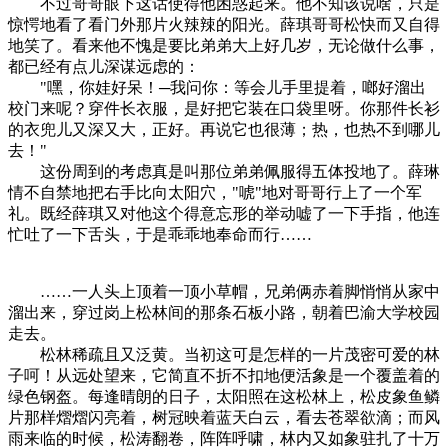
不过哥哥眼下这话使得他困惑起来。他不知该说啥，只是
惊愕地看了看门外那片火辣辣的阳光。薛琪哥哥松快而又自得
地笑了。看来他不愧是要比弟弟大上好几岁，无论做什么事，
都已经有点儿深谋远虑的：
"嘿，你娃好呆！─我问你：等会儿手里提着，啷好溜出
校门来呢？穿件长衣服，是好把它装在口袋里呀。你那件长衫
的衣兜儿又深又大，正好。再说它也很薄；热，也热不到哪儿
去！"
这份周到的考虑真是叫那位弟弟佩服得五体投地了。薛琳
情不自禁地把右手比向太阳穴，"唬"地对哥哥行上了一个军
礼。既经薛琪又对他这个得意忘形的举动嘘了一下手指，他连
忙吐了一下舌头，于是乖乖地奉命而行……
……一人头上顶着一顶小草帽，兄弟俩赤着脚悄悄从家中
溜出来，穿过岗上松林间的那条石板小路，朝着巴渝大学校园
走去。
松林稀疏且又泛黄。当初这可是怎样的一片茂密可爱的林
子呵！从远处望来，它简直不折不扣地便活象是一个覆盖着的
绿色钢盔。每逢晴朗的日子，太阳照在这松林上，松皮象鱼鳞
片那样熠熠闪亮着，树冠映着蓝天白云，看去苍翠欲滴；而风
雨来临的时候，松涛翻卷，阵阵呼啸，林内又如象驻扎了十万