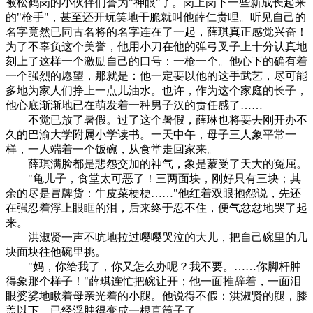
被松鹤岗的小伙伴们誉为"神眼"了。岗上岗下一些新成长起来
的"枪手"，甚至还开玩笑地干脆就叫他薛仁贵哩。听见自己的
名字竟然已同古名将的名字连在了一起，薛琪真正感觉兴奋！
为了不辜负这个美誉，他用小刀在他的弹弓叉子上十分认真地
刻上了这样一个激励自己的口号：一枪一个。他心下的确有着
一个强烈的愿望，那就是：他一定要以他的这手武艺，尽可能
多地为家人们挣上一点儿油水。也许，作为这个家庭的长子，
他心底渐渐地已在萌发着一种男子汉的责任感了……
不觉已放了暑假。过了这个暑假，薛琳也将要去刚开办不
久的巴渝大学附属小学读书。一天中午，母子三人象平常一
样，一人端着一个饭碗，从食堂走回家来。
薛琪满脸都是悲怨交加的神气，象是蒙受了天大的冤屈。
"龟儿子，食堂太可恶了！三两面块，刚好只有三块；其
余的尽是冒牌货：牛皮菜梗梗……"他红着双眼抱怨说，先还
在强忍着浮上眼眶的泪，后来终于忍不住，便气忿忿地哭了起
来。
洪淑贤一声不吭地拉过嘤嘤哭泣的大儿，把自己碗里的几
块面块往他碗里挑。
"妈，你给我了，你又怎么办呢？我不要。……你脚杆肿
得象那个样子！"薛琪连忙把碗让开；他一面推辞着，一面泪
眼婆娑地瞅着母亲光着的小腿。他说得不假：洪淑贤的腿，膝
盖以下，已经浮肿得变成一根直筒子了。