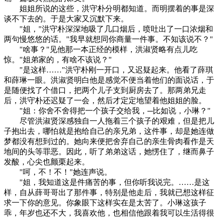
姐姐所说的这些，洪守朴分明都知道。而明摆着的事是深
谈不下去的。于是大家又沉默下来。
"姐，"洪守朴深深地吸了几口烟后，喷吐出了一口浓烟和
两句慢悠悠的话。"我早就想同你商量一件事。不知该说不？"
"啥事？"见他那一本正经的模样，洪淑贤略有点儿吃
惊。"姐弟家的，有啥不该说？"
"是这样……"洪守朴刚一开口，又迟疑起来。他看了薛琪
和薛琳一眼。洪淑贤明白他是感觉不便当着他们的面说话，于
是随便找了个借口，把两个儿子支到厨房去了。那两弟兄走
后，洪守朴还迟疑了一会，然后才定定地望着他姐姐的脸。
"姐：你舍不舍得把一个孩子交给我，─比如说，小琳？"
尽管洪淑贤深感独自一人拖着三个孩子的艰难，但是把儿
子抱出去，哪怕就是抱给自己的亲兄弟，这件事，却是她连做
梦都没有想到过的。她向来便把舍弃自己的亲生骨肉看作是天
地间的头等罪恶。因此，听了弟弟这话，她愣住了，继而鼻子
发酸，心尖也颤栗起来。
"呵，不！不！"她连声说。
"姐，我知道这是件痛苦的事，但你听我说完。……是这
样，自从薛哥哥出了那件事，特别是他走后，我就已想这样征
求一下你的意见。你象眼下这样实在是太苦了。小琳这孩子
乖，年岁也还不大，我喜欢他，也相信他跟着我可以生活得很