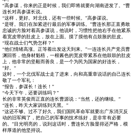
“高参谋，你来的正是时候，我们即将就要向湖南进发了。“曹
连长对高参谋长说。
“这样，更好。对北伐，还有一些时候。”高参谋说。
“是呀。我们在加紧进行最后的军事训练。”曹连长那正直勇敢
忠诚的方脸对着高参谋说，他说时，习惯性把他右手在他紧系
着宽皮带的肚皮上，放在上面。摸了摸他有点鼓胀的肚皮。
“现在战士们气势怎样？”
“他们情绪高涨。正等着出发这天到来。”一连连长共产党员曹
渊回答，他身材魁梧，一根酱色的宽皮带紧系在他鼓鼓的肚皮
上，他非常的坚毅而善良，是一个为民为国家的好连长，
“好。“
这时，一个北伐军战士走了进来，向和高重章说话的自己连长
敬了一个军礼：
“报告，参谋长！连长！”
“今天下午，还要训练吗？”
长的非常英俊而正直的连长曹源说：“当然，还的继续。”
“连长，昨天大家训练到天黑。”
“这还不够。过不了好久，我们国民革命军就要出广东消灭反
动的旧军阀了，把自己的军事的技术练好，是非常有必要
的。”目光明亮的，说到这话时，曹连长方脸显得还严格，模
样厚道的他坚持说。