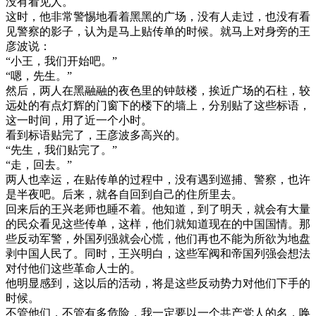
没有看见人。
这时，他非常警惕地看着黑黑的广场，没有人走过，也没有看
见警察的影子，认为是马上贴传单的时候。就马上对身旁的王
彦波说：
“小王，我们开始吧。”
“嗯，先生。”
然后，两人在黑融融的夜色里的钟鼓楼，挨近广场的石柱，较
远处的有点灯辉的门窗下的楼下的墙上，分别贴了这些标语，
这一时间，用了近一个小时。
看到标语贴完了，王彦波多高兴的。
“先生，我们贴完了。”
“走，回去。”
两人也幸运，在贴传单的过程中，没有遇到巡捕、警察，也许
是半夜吧。后来，就各自回到自己的住所里去。
回来后的王兴老师也睡不着。他知道，到了明天，就会有大量
的民众看见这些传单，这样，他们就知道现在的中国国情。那
些反动军警，外国列强就会心慌，他们再也不能为所欲为地盘
剥中国人民了。同时，王兴明白，这些军阀和帝国列强会想法
对付他们这些革命人士的。
他明显感到，这以后的活动，将是这些反动势力对他们下手的
时候。
不管他们，不管有多危险，我一定要以一个共产党人的名，唤