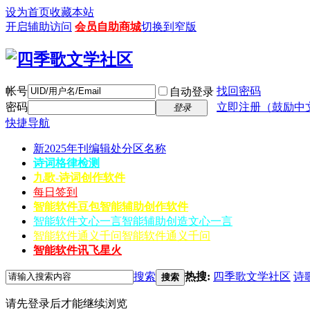
设为首页
收藏本站
开启辅助访问
会员自助商城
切换到窄版
帐号
找回密码
自动登录
密码
立即注册（鼓励中
登录
快捷导航
新2025年刊编辑处分区名称
诗词格律检测
九歌-诗词创作软件
每日签到
智能软件豆包
智能辅助创作软件
智能软件文心一言
智能辅助创造文心一言
智能软件通义千问
智能软件通义千问
智能软件讯飞星火
搜索
热搜:
四季歌文学社区
诗
搜索
请先登录后才能继续浏览