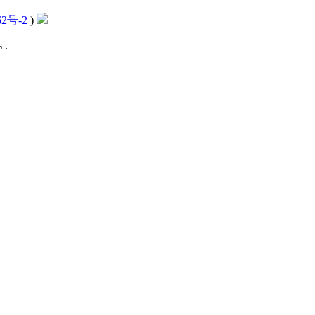
62号-2
)
 .