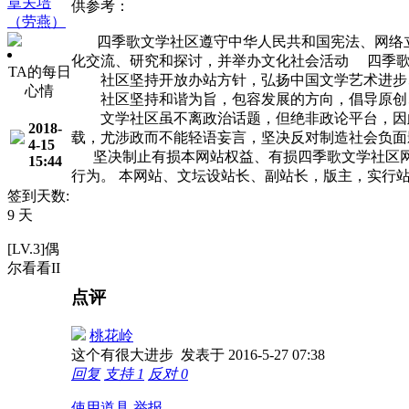
章关培
供参考：
（劳燕）
四季歌文学社区遵守中华人民共和国宪法、网络立
化交流、研究和探讨，并举办文化社会活动 四季歌
TA的每日
社区坚持开放办站方针，弘扬中国文学艺术进步
心情
社区坚持和谐为旨，包容发展的方向，倡导原创
文学社区虽不离政治话题，但绝非政论平台，因此
2018-
载，尤涉政而不能轻语妄言，坚决反对制造社会负面
4-15
坚决制止有损本网站权益、有损四季歌文学社区网
15:44
行为。 本网站、文坛设站长、副站长，版主，实行
签到天数:
9 天
[LV.3]偶
尔看看II
点评
桃花岭
这个有很大进步
发表于 2016-5-27 07:38
回复
支持
1
反对
0
使用道具
举报