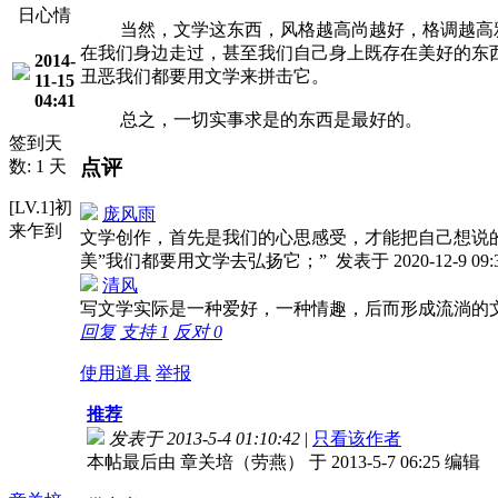
日心情
当然，文学这东西，风格越高尚越好，格调越高雅越
在我们身边走过，甚至我们自己身上既存在美好的东西
2014-
丑恶我们都要用文学来拼击它。
11-15
04:41
总之，一切实事求是的东西是最好的。
签到天
点评
数: 1 天
[LV.1]初
庞风雨
来乍到
文学创作，首先是我们的心思感受，才能把自己想说的
美”我们都要用文学去弘扬它；”
发表于 2020-12-9 09:
清风
写文学实际是一种爱好，一种情趣，后而形成流淌的
回复
支持
1
反对
0
使用道具
举报
推荐
发表于 2013-5-4 01:10:42
|
只看该作者
本帖最后由 章关培（劳燕） 于 2013-5-7 06:25 编辑