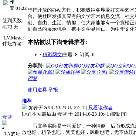
昨
天 01:22
坚持开放的办站方针，积极吸纳各界爱好文学艺术
台。使社区发挥其应有的文学艺术信息交流、社交
签到天数:
创、自由、生活、情趣，使大家能够有一个宽松正
4173 天
到自己的展示机会。携手文学界同仁。为中华文化
[LV.Master]
本帖被以下淘专辑推荐:
伴坛终老1
·
精彩网文
|
主题: 8, 订阅: 0
分享到:
QQ好友和群
QQ
收藏
1
转播
分享
1
淘帖
1
回复
使用道具
举报
推荐
发表于 2014-10-23 10:27:21
|
只看该作者
[i=s] 本帖最后由 壹蓝 于 2014-10-23 10:41 编辑 [/i]
壹蓝
写文学实际是一种爱好，一种情趣，后而形成流淌
放也好，粗俗也吧，赞美也好，讽刺也吧，无不体现作
TA的每