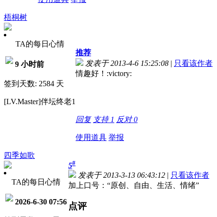
梧桐树
TA的每日心情
推荐
发表于 2013-4-6 15:25:08
|
只看该作者
9 小时前
情趣好！:victory:
签到天数: 2584 天
[LV.Master]伴坛终老1
回复
支持
1
反对
0
使用道具
举报
四季如歌
#
5
发表于 2013-3-13 06:43:12
|
只看该作者
TA的每日心情
加上口号：“原创、自由、生活、情绪”
2026-6-30 07:56
点评