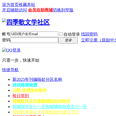
设为首页
收藏本站
开启辅助访问
会员自助商城
切换到窄版
帐号
找回密码
自动登录
密码
立即注册（鼓励中
登录
只需一步，快速开始
快捷导航
新2025年刊编辑处分区名称
诗词格律检测
九歌-诗词创作软件
每日签到
智能软件豆包
智能辅助创作软件
智能软件文心一言
智能辅助创造文心一言
智能软件通义千问
智能软件通义千问