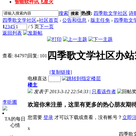
智能软件讯飞星火
搜索
热搜:
四季歌文学社区
诗
搜索
四季歌文学社区
»
社区首页
›
公告和信息
›
版主任免
›
四季歌文
1
2
3
4
5
/ 5 页
下一页
返回列表
四季歌文学社区办站
查看:
84797
|
回复:
101
[复制链接]
电梯直达
楼主
发表于 2013-3-12 22:54:33
|
只看该作者
李听圃
欢迎你来注册，这里有更多的热心朋友期
您需要
登录
才可以下载或查看，没有帐号？
立即
TA的每日
心情
x
四季歌文学社区