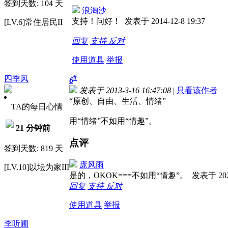
签到天数: 104 天
浪淘沙
支持！问好！
发表于 2014-12-8 19:37
[LV.6]常住居民II
回复
支持
反对
使用道具
举报
#
四季风
6
发表于 2013-3-16 16:47:08
|
只看该作者
“原创、自由、生活、情绪”
TA的每日心情
用“情绪”不如用“情趣”。
21 分钟前
点评
签到天数: 819 天
庞风雨
[LV.10]以坛为家III
是的，OKOK===不如用“情趣”。
发表于 2020
回复
支持
反对
使用道具
举报
李听圃