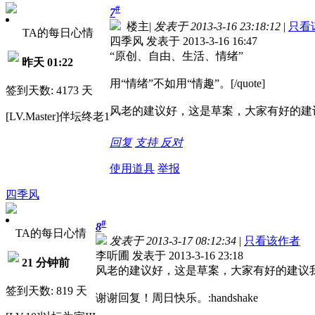
#
7
楼主
|
发表于 2013-3-16 23:18:12
|
只看
TA的每日心情
四季风 发表于 2013-3-16 16:47
“原创、自由、生活、情绪”
昨天 01:22
用“情绪”不如用“情趣”。[/quote]
签到天数: 4173 天
风老的建议好，这是草案，大家有好的建
[LV.Master]伴坛终老1
回复
支持
反对
使用道具
举报
四季风
#
8
TA的每日心情
发表于 2013-3-17 08:12:34
|
只看该作者
李听圃 发表于 2013-3-16 23:18
21 分钟前
风老的建议好，这是草案，大家有好的建议我们采纳
签到天数: 819 天
谢谢回复！周日快乐。:handshake