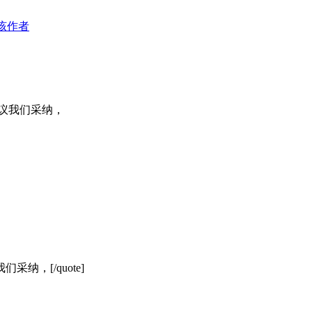
该作者
议我们采纳，
，[/quote]