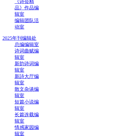
《诗会精
品》作品编
辑室
编辑团队活
动室
2025年刊编辑处
总编编辑室
诗词曲赋编
辑室
新韵诗词编
辑室
新詩大厅编
辑室
散文杂谈编
辑室
短篇小说编
辑室
长篇连载编
辑室
情感家园编
辑室