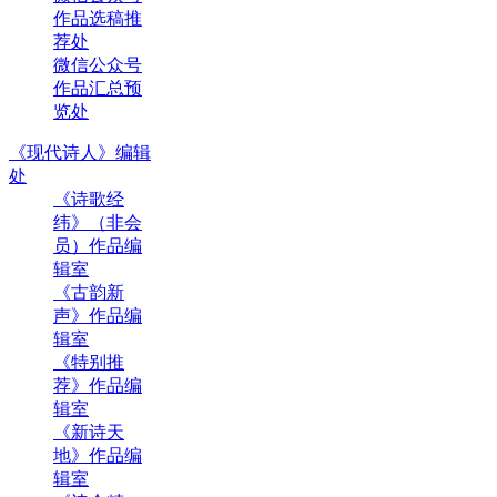
作品选稿推
荐处
微信公众号
作品汇总预
览处
《现代诗人》编辑
处
《诗歌经
纬》（非会
员）作品编
辑室
《古韵新
声》作品编
辑室
《特别推
荐》作品编
辑室
《新诗天
地》作品编
辑室