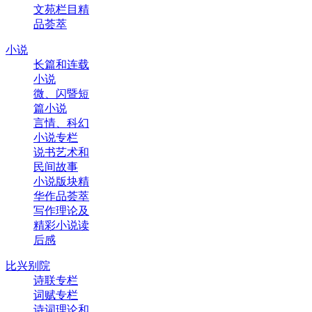
文苑栏目精
品荟萃
小说
长篇和连载
小说
微、闪暨短
篇小说
言情、科幻
小说专栏
说书艺术和
民间故事
小说版块精
华作品荟萃
写作理论及
精彩小说读
后感
比兴别院
诗联专栏
词赋专栏
诗词理论和