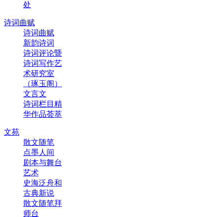
处
诗词曲赋
诗词曲赋
新韵诗词
诗词评论暨
诗词写作艺
术研究室
（琢玉阁）
文言文
诗词栏目精
华作品荟萃
文苑
散文随笔
点墨人间
剧本与舞台
艺术
史海泛舟和
古典新说
散文随笔拜
师台