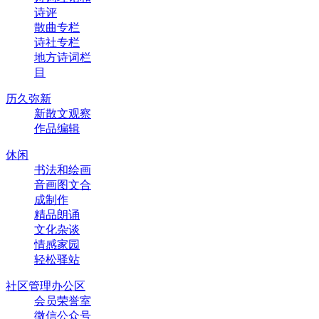
诗评
散曲专栏
诗社专栏
地方诗词栏
目
历久弥新
新散文观察
作品编辑
休闲
书法和绘画
音画图文合
成制作
精品朗诵
文化杂谈
情感家园
轻松驿站
社区管理办公区
会员荣誉室
微信公众号