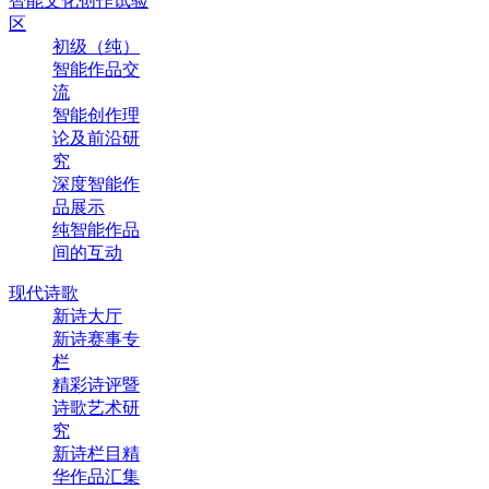
智能文化创作试验
区
初级（纯）
智能作品交
流
智能创作理
论及前沿研
究
深度智能作
品展示
纯智能作品
间的互动
现代诗歌
新诗大厅
新诗赛事专
栏
精彩诗评暨
诗歌艺术研
究
新诗栏目精
华作品汇集