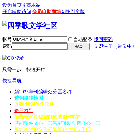
设为首页
收藏本站
开启辅助访问
会员自助商城
切换到窄版
帐号
找回密码
自动登录
密码
立即注册（鼓励中
登录
只需一步，快速开始
快捷导航
新2025年刊编辑处分区名称
诗词格律检测
九歌-诗词创作软件
每日签到
智能软件豆包
智能辅助创作软件
智能软件文心一言
智能辅助创造文心一言
智能软件通义千问
智能软件通义千问