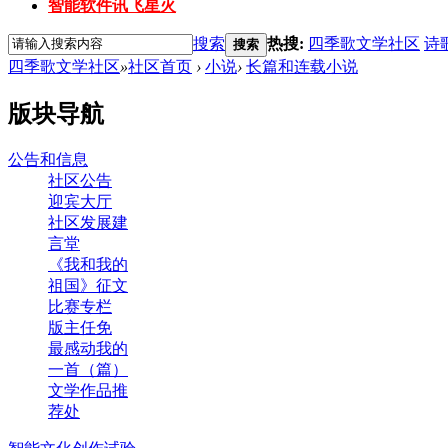
智能软件讯飞星火
搜索
热搜:
四季歌文学社区
诗
搜索
四季歌文学社区
»
社区首页
›
小说
›
长篇和连载小说
版块导航
公告和信息
社区公告
迎宾大厅
社区发展建
言堂
《我和我的
祖国》征文
比赛专栏
版主任免
最感动我的
一首（篇）
文学作品推
荐处